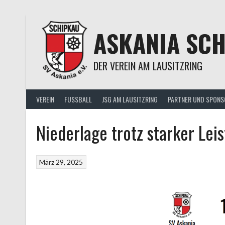
Springe
zum
Inhalt
ASKANIA SC
DER VEREIN AM LAUSITZRING
VEREIN
FUSSBALL
JSG AM LAUSITZRING
PARTNER UND SPONS
Niederlage trotz starker Lei
März 29, 2025