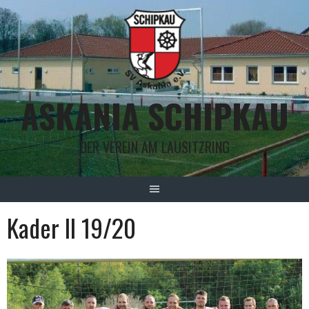
Springe
zum
Inhalt
ASKANIA SCHIPKAU
DER VEREIN AM LAUSITZRING
Kader II 19/20