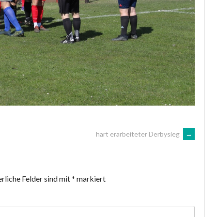
hart erarbeiteter Derbysieg
→
rliche Felder sind mit
*
markiert