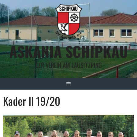
Springe
zum
Inhalt
ASKANIA SCHIPKAU
DER VEREIN AM LAUSITZRING
Kader II 19/20